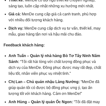
Thiết kế:
MenDe có đội ngũ thiết kế chuyên nghiệp,
sáng tạo, luôn cập nhật những xu hướng mới nhất.
Giá cả:
MenDe cung cấp giá cả cạnh tranh, phù hợp
với nhiều đối tượng khách hàng.
Dịch vụ:
MenDe cung cấp dịch vụ tư vấn, thiết kế, may
mẫu, giao hàng tận nơi và hậu mãi chu đáo.
Feedback khách hàng:
Anh Tuấn – Quản lý nhà hàng Bò Tơ Tây Ninh Năm
Sánh:
“Tôi rất hài lòng với chất lượng đồng phục và
dịch vụ của MenDe. Đồng phục được may rất đẹp, chất
liệu tốt, nhân viên phục vụ nhiệt tình.”
Chị Lan – Chủ quán nhậu Làng Nướng:
“MenDe đã
giúp quán tôi có được bộ đồng phục ưng ý, tạo ấn
tượng tốt với khách hàng. Cảm ơn MenDe!”
Anh Hùng – Quản lý quán Ốc Ngon:
“Tôi đã đặt may