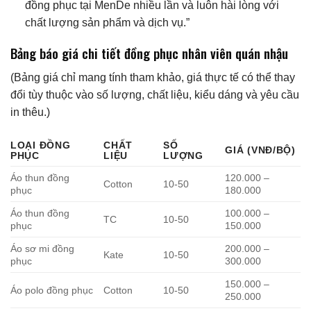
đồng phục tại MenDe nhiều lần và luôn hài lòng với
chất lượng sản phẩm và dịch vụ.”
Bảng báo giá chi tiết đồng phục nhân viên quán nhậu
(Bảng giá chỉ mang tính tham khảo, giá thực tế có thể thay
đổi tùy thuộc vào số lượng, chất liệu, kiểu dáng và yêu cầu
in thêu.)
LOẠI ĐỒNG
CHẤT
SỐ
GIÁ (VNĐ/BỘ)
PHỤC
LIỆU
LƯỢNG
Áo thun đồng
120.000 –
Cotton
10-50
phục
180.000
Áo thun đồng
100.000 –
TC
10-50
phục
150.000
Áo sơ mi đồng
200.000 –
Kate
10-50
phục
300.000
150.000 –
Áo polo đồng phục
Cotton
10-50
250.000