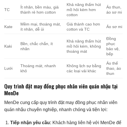
Khả năng thấm hút
Ít nhăn, bền màu, giá
Áo thun,
TC
mồ hôi kém hơn
thành rẻ hơn cotton
áo sơ mi
cotton
Mềm mại, thoáng mát,
Giá thành cao hơn
Kate
Áo sơ mi
ít nhăn, dễ ủi
cotton và TC
Đồng
Khả năng thấm hút
Bền, chắc chắn, ít
phục
Kaki
mồ hôi kém, không
nhăn
bảo vệ,
thoáng mát
bếp
Áo thể
Thoáng mát, nhanh
Không lịch sự bằng
Lưới
thao, áo
khô
các loại vải khác
thun
Quy trình đặt may đồng phục nhân viên quán nhậu tại
MenDe
MenDe cung cấp quy trình đặt may đồng phục nhân viên
quán nhậu chuyên nghiệp, nhanh chóng và tiện lợi:
Tiếp nhận yêu cầu:
Khách hàng liên hệ với MenDe để