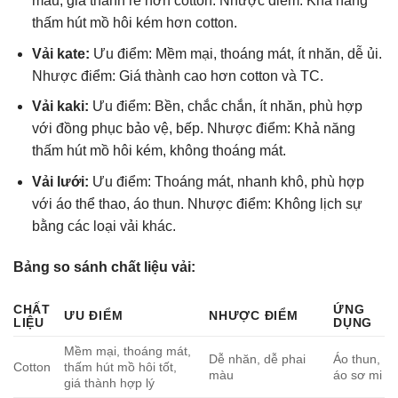
màu, giá thành rẻ hơn cotton. Nhược điểm: Khả năng
thấm hút mồ hôi kém hơn cotton.
Vải kate:
Ưu điểm: Mềm mại, thoáng mát, ít nhăn, dễ ủi.
Nhược điểm: Giá thành cao hơn cotton và TC.
Vải kaki:
Ưu điểm: Bền, chắc chắn, ít nhăn, phù hợp
với đồng phục bảo vệ, bếp. Nhược điểm: Khả năng
thấm hút mồ hôi kém, không thoáng mát.
Vải lưới:
Ưu điểm: Thoáng mát, nhanh khô, phù hợp
với áo thể thao, áo thun. Nhược điểm: Không lịch sự
bằng các loại vải khác.
Bảng so sánh chất liệu vải:
CHẤT
ỨNG
ƯU ĐIỂM
NHƯỢC ĐIỂM
LIỆU
DỤNG
Mềm mại, thoáng mát,
Dễ nhăn, dễ phai
Áo thun,
Cotton
thấm hút mồ hôi tốt,
màu
áo sơ mi
giá thành hợp lý