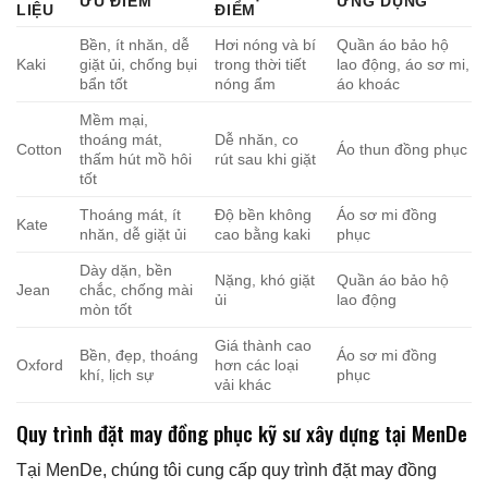
ƯU ĐIỂM
ỨNG DỤNG
LIỆU
ĐIỂM
Bền, ít nhăn, dễ
Hơi nóng và bí
Quần áo bảo hộ
Kaki
giặt ủi, chống bụi
trong thời tiết
lao động, áo sơ mi,
bẩn tốt
nóng ẩm
áo khoác
Mềm mại,
thoáng mát,
Dễ nhăn, co
Cotton
Áo thun đồng phục
thấm hút mồ hôi
rút sau khi giặt
tốt
Thoáng mát, ít
Độ bền không
Áo sơ mi đồng
Kate
nhăn, dễ giặt ủi
cao bằng kaki
phục
Dày dặn, bền
Nặng, khó giặt
Quần áo bảo hộ
Jean
chắc, chống mài
ủi
lao động
mòn tốt
Giá thành cao
Bền, đẹp, thoáng
Áo sơ mi đồng
Oxford
hơn các loại
khí, lịch sự
phục
vải khác
Quy trình đặt may đồng phục kỹ sư xây dựng tại MenDe
Tại MenDe, chúng tôi cung cấp quy trình đặt may đồng