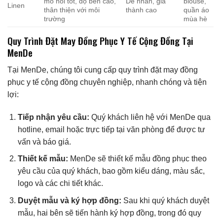
mồ hôi tốt, độ bền cao,
Dễ nhăn, giá
blouse,
Linen
thân thiện với môi
thành cao
quần áo
trường
mùa hè
Quy Trình Đặt May Đồng Phục Y Tế Cộng Đồng Tại
MenDe
Tại MenDe, chúng tôi cung cấp quy trình đặt may đồng
phục y tế cộng đồng chuyên nghiệp, nhanh chóng và tiện
lợi:
Tiếp nhận yêu cầu:
Quý khách liên hệ với MenDe qua
hotline, email hoặc trực tiếp tại văn phòng để được tư
vấn và báo giá.
Thiết kế mẫu:
MenDe sẽ thiết kế mẫu đồng phục theo
yêu cầu của quý khách, bao gồm kiểu dáng, màu sắc,
logo và các chi tiết khác.
Duyệt mẫu và ký hợp đồng:
Sau khi quý khách duyệt
mẫu, hai bên sẽ tiến hành ký hợp đồng, trong đó quy