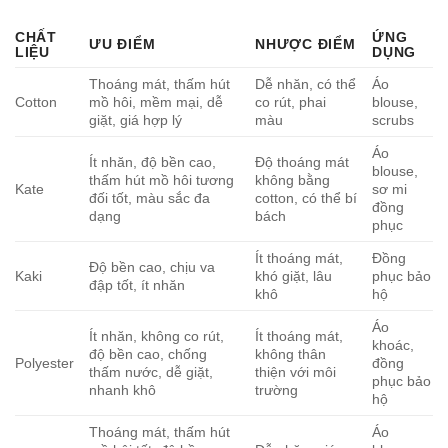
CHẤT
ỨNG
ƯU ĐIỂM
NHƯỢC ĐIỂM
LIỆU
DỤNG
Thoáng mát, thấm hút
Dễ nhăn, có thể
Áo
Cotton
mồ hôi, mềm mại, dễ
co rút, phai
blouse,
giặt, giá hợp lý
màu
scrubs
Áo
Ít nhăn, độ bền cao,
Độ thoáng mát
blouse,
thấm hút mồ hôi tương
không bằng
Kate
sơ mi
đối tốt, màu sắc đa
cotton, có thể bí
đồng
dạng
bách
phục
Ít thoáng mát,
Đồng
Độ bền cao, chịu va
Kaki
khó giặt, lâu
phục bảo
đập tốt, ít nhăn
khô
hộ
Áo
Ít nhăn, không co rút,
Ít thoáng mát,
khoác,
độ bền cao, chống
không thân
Polyester
đồng
thấm nước, dễ giặt,
thiện với môi
phục bảo
nhanh khô
trường
hộ
Thoáng mát, thấm hút
Áo