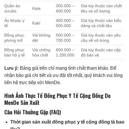
Quần áo
300.000 –
Giá tùy thuộc vào chất
Kate
scrubs
400.000
liệu và số lượng
Áo khoác y
400.000 –
Giá tùy thuộc vào kiểu
Kaki
tế
500.000
dáng và chất liệu
Đồng phục
Vải không
500.000 –
Giá tùy thuộc vào yêu
phòng mổ
dệt
700.000
cầu về vô trùng
Đồng phục
Vải chống
800.000 –
Giá tùy thuộc vào cấp
bảo hộ y tế
hóa chất
1.200.000
độ bảo vệ
Lưu ý:
Bảng giá trên chỉ mang tính chất tham khảo. Để
nhận báo giá chi tiết và ưu đãi tốt nhất, quý khách vui lòng
liên hệ trực tiếp với MenDe.
Hình Ảnh Thực Tế Đồng Phục Y Tế Cộng Đồng Do
MenDe Sản Xuất
Câu Hỏi Thường Gặp (FAQ)
Thời gian sản xuất đồng phục y tế cộng đồng là bao