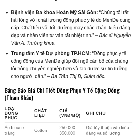
Bệnh viện Đa khoa Hoàn Mỹ Sài Gòn:
“Chúng tôi rất
hài lòng với chất lượng đồng phục y tế do MenDe cung
cấp. Chất liệu vải tốt, đường may chắc chắn, kiểu dáng
đẹp và nhân viên tư vấn rất nhiệt tình.” –
Bác sĩ Nguyễn
Văn A, Trưởng khoa.
Trung tâm Y tế Dự phòng TP.HCM:
“Đồng phục y tế
cộng đồng của MenDe giúp đội ngũ cán bộ của chúng
tôi trông chuyên nghiệp hơn và tạo được sự tin tưởng
cho người dân.” –
Bà Trần Thị B, Giám đốc.
Bảng Báo Giá Chi Tiết Đồng Phục Y Tế Cộng Đồng
(Tham Khảo)
LOẠI
CHẤT
GIÁ
ĐỒNG
GHI CHÚ
LIỆU
(VNĐ/BỘ)
PHỤC
Áo blouse
250.000 –
Giá tùy thuộc vào kiểu
Cotton
trắng
350.000
dáng và số lượng